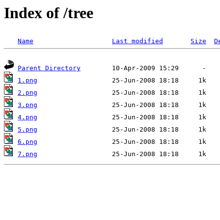
Index of /tree
Name
Last modified
Size
D
Parent Directory
1.png
2.png
3.png
4.png
5.png
6.png
7.png